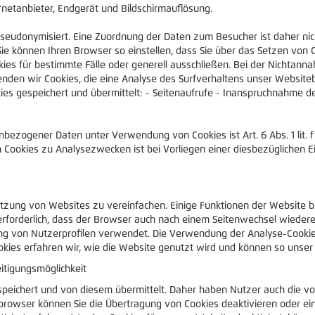
rnetanbieter, Endgerät und Bildschirmauflösung.
udonymisiert. Eine Zuordnung der Daten zum Besucher ist daher nicht
 können Ihren Browser so einstellen, dass Sie über das Setzen von C
 für bestimmte Fälle oder generell ausschließen. Bei der Nichtannah
nden wir Cookies, die eine Analyse des Surfverhaltens unser Website
es gespeichert und übermittelt: - Seitenaufrufe - Inanspruchnahme d
bezogener Daten unter Verwendung von Cookies ist Art. 6 Abs. 1 lit. 
kies zu Analysezwecken ist bei Vorliegen einer diesbezüglichen Einwil
tzung von Websites zu vereinfachen. Einige Funktionen der Website 
 erforderlich, dass der Browser auch nach einem Seitenwechsel wieder
ng von Nutzerprofilen verwendet. Die Verwendung der Analyse-Cookies
okies erfahren wir, wie die Website genutzt wird und können so unser 
itigungsmöglichkeit
eichert und von diesem übermittelt. Daher haben Nutzer auch die vol
tbrowser können Sie die Übertragung von Cookies deaktivieren oder ei