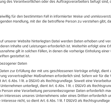
ung des Verantwortlichen oder des Auftragsverarbeiters befugt sind,
freiwillig für den bestimmten Fall in informierter Weise und unmissve
igenden Handlung, mit der die betroffene Person zu verstehen gibt, da
uf unserer Website hinterlegten Datei werden Daten erhoben und verarb
e deren Inhalte und Leistungen erforderlich ist. Weiterhin erfolgt e
snahme gilt in solchen Fällen, in denen die vorherige Einholung einer E
iften gestattet ist.
nbezogener Daten
n zur Erfüllung der mit uns geschlossenen Verträge erfolgt, dient Art.
rung vorvertraglicher Maßnahmen erforderlich sind. Sofern wir für d
t Art. 6 Abs. 1 lit. a DSGVO als Rechtsgrundlage. Soweit eine Verarbe
er Unternehmen unterliegt, dient Art. 6 Abs. 1 lit. c DSGVO als Rechtsgru
 Person eine Verarbeitung personenbezogener Daten erforderlich machen
ten Interesses unseres Unternehmens oder eines Dritten erforderlich 
teresse nicht, so dient Art. 6 Abs. 1 lit. f DSGVO als Rechtsgrundlage 