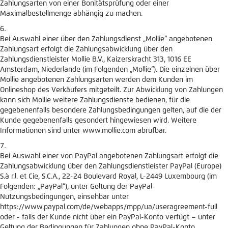
Zahlungsarten von einer Bonitätsprüfung oder einer
Maximalbestellmenge abhängig zu machen.
Bei Auswahl einer über den Zahlungsdienst „Mollie“ angebotenen
Zahlungsart erfolgt die Zahlungsabwicklung über den
Zahlungsdienstleister Mollie B.V., Kaizerskracht 313, 1016 EE
Amsterdam, Niederlande (im Folgenden „Mollie“). Die einzelnen über
Mollie angebotenen Zahlungsarten werden dem Kunden im
Onlineshop des Verkäufers mitgeteilt. Zur Abwicklung von Zahlungen
kann sich Mollie weitere Zahlungsdienste bedienen, für die
gegebenenfalls besondere Zahlungsbedingungen gelten, auf die der
Kunde gegebenenfalls gesondert hingewiesen wird. Weitere
Informationen sind unter www.mollie.com abrufbar.
Bei Auswahl einer von PayPal angebotenen Zahlungsart erfolgt die
Zahlungsabwicklung über den Zahlungsdienstleister PayPal (Europe)
S.à r.l. et Cie, S.C.A., 22-24 Boulevard Royal, L-2449 Luxembourg (im
Folgenden: „PayPal“), unter Geltung der PayPal-
Nutzungsbedingungen, einsehbar unter
https://www.paypal.com/de/webapps/mpp/ua/useragreement-full
oder - falls der Kunde nicht über ein PayPal-Konto verfügt – unter
Geltung der Bedingungen für Zahlungen ohne PayPal-Konto,