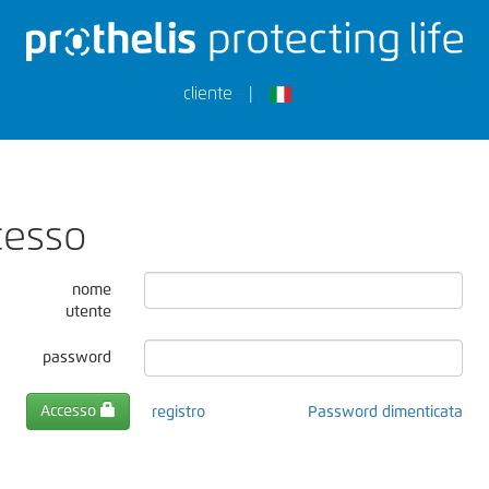
cliente
|
cesso
nome
utente
password
Accesso
registro
Password dimenticata